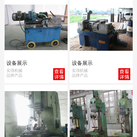
设备展示
设备展示
实强机械
实强机械
品牌产品
品牌产品