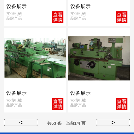
设备展示
设备展示
实强机械
实强机械
品牌产品
品牌产品
设备展示
设备展示
实强机械
实强机械
品牌产品
品牌产品
<
>
共53 条 当前1/4 页