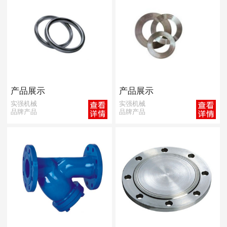
产品展示
产品展示
实强机械
实强机械
品牌产品
品牌产品