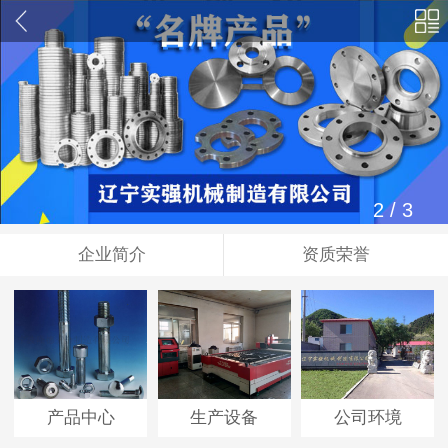
2
/
3
企业简介
资质荣誉
产品中心
生产设备
公司环境