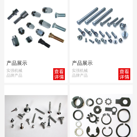
产品展示
产品展示
实强机械
实强机械
品牌产品
品牌产品